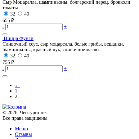
Сыр Моцарелла, шампиньоны, болгарский перец, брокколи,
томаты.
32
40
655
₽
-
+
Пицца Фунги
Сливочный соус, сыр моцарелла, белые грибы, вешанки,
шампиньоны, красный лук, сливочное масло.
32
40
755
₽
-
+
←
1
2
© 2026. Чентуриппе.
Все права защищены
Меню
Отзывы