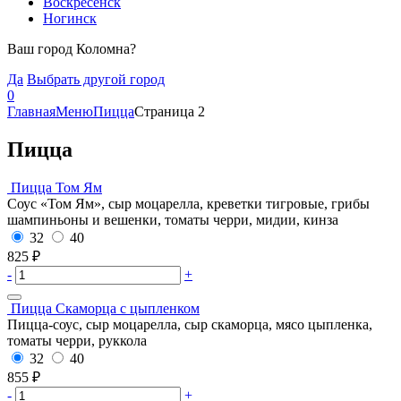
Воскресенск
Ногинск
Ваш город Коломна?
Да
Выбрать другой город
0
Главная
Меню
Пицца
Страница 2
Пицца
Пицца Том Ям
Соус «Том Ям», сыр моцарелла, креветки тигровые, грибы
шампиньоны и вешенки, томаты черри, мидии, кинза
32
40
825
₽
-
+
Пицца Скаморца с цыпленком
Пицца-соус, сыр моцарелла, сыр скаморца, мясо цыпленка,
томаты черри, руккола
32
40
855
₽
-
+