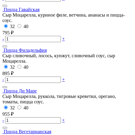
Пицца Гавайская
Сыр Моцарелла, куриное филе, ветчина, ананасы и пицца-
соус.
32
40
795
₽
-
+
Пицца Филадельфия
Сыр сливочный, лосось, кунжут, сливочный соус, сыр
Моцарелла.
32
40
895
₽
-
+
Пицца Ди Маре
Сыр Моцарелла, руккола, тигровые креветки, орегано,
томаты, пицца соус.
32
40
955
₽
-
+
Пицца Вегетарианская