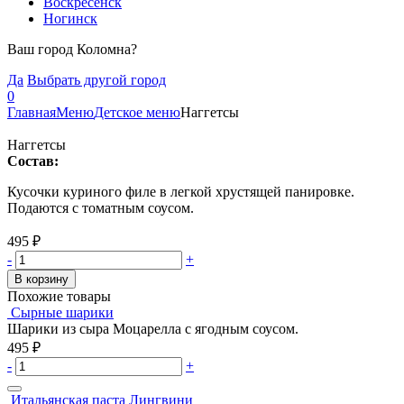
Воскресенск
Ногинск
Ваш город Коломна?
Да
Выбрать другой город
0
Главная
Меню
Детское меню
Наггетсы
Наггетсы
Состав:
Кусочки куриного филе в легкой хрустящей панировке.
Подаются с томатным соусом.
495
₽
-
+
В корзину
Похожие товары
Сырные шарики
Шарики из сыра Моцарелла с ягодным соусом.
495
₽
-
+
Итальянская паста Лингвини