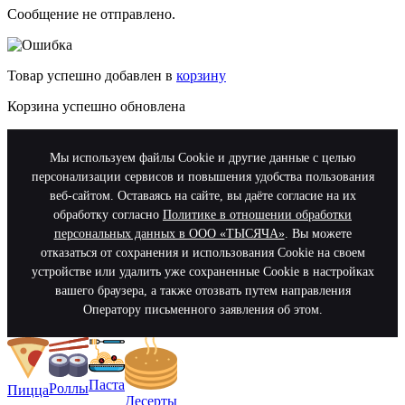
Сообщение не отправлено.
Товар успешно добавлен в
корзину
Корзина успешно обновлена
Мы используем файлы Cookie и другие данные с целью
персонализации сервисов и повышения удобства пользования
веб-сайтом. Оставаясь на сайте, вы даёте согласие на их
обработку согласно
Политике в отношении обработки
персональных данных в ООО «ТЫСЯЧА»
. Вы можете
отказаться от сохранения и использования Cookie на своем
устройстве или удалить уже сохраненные Cookie в настройках
вашего браузера, а также отозвать путем направления
Оператору письменного заявления об этом.
Паста
Роллы
Пицца
Десерты